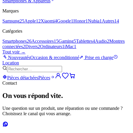
Smartphones & Appareils
Marques
Samsung
25
Apple
12
Xiaomi
4
Google
1
Honor
1
Nubia
1
Autres
14
Catégories
Smartphones
26
Accessoires
15
Gaming
5
Tablettes
4
Audio
2
Montres
connectées
2
Divers
2
Ordinateurs
1
iMac
1
Tout voir →
Nouveautés
Occasion & reconditionné
Prise en charge
Location
Pièces détachées
Pièces
Contact
On vous répond vite.
Une question sur un produit, une réparation ou une commande ?
Choisissez le canal qui vous arrange.