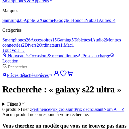
Smartphones & Appareils
Marques
Samsung
25
Apple
12
Xiaomi
4
Google
1
Honor
1
Nubia
1
Autres
14
Catégories
Smartphones
26
Accessoires
15
Gaming
5
Tablettes
4
Audio
2
Montres
connectées
2
Divers
2
Ordinateurs
1
iMac
1
Tout voir →
Nouveautés
Occasion & reconditionné
Prise en charge
Location
Pièces détachées
Pièces
Recherche : « galaxy s22 ultra »
Filtres
0
0
produit
·
Trier :
Pertinence
Prix croissant
Prix décroissant
Nom A→Z
Aucun produit ne correspond à votre recherche.
Vous cherchez un modèle que vous ne trouvez pas dans