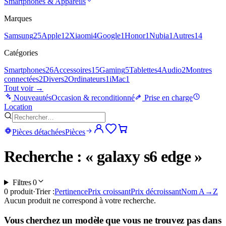
Smartphones & Appareils
Marques
Samsung
25
Apple
12
Xiaomi
4
Google
1
Honor
1
Nubia
1
Autres
14
Catégories
Smartphones
26
Accessoires
15
Gaming
5
Tablettes
4
Audio
2
Montres
connectées
2
Divers
2
Ordinateurs
1
iMac
1
Tout voir →
Nouveautés
Occasion & reconditionné
Prise en charge
Location
Pièces détachées
Pièces
Recherche : « galaxy s6 edge »
Filtres
0
0
produit
·
Trier :
Pertinence
Prix croissant
Prix décroissant
Nom A→Z
Aucun produit ne correspond à votre recherche.
Vous cherchez un modèle que vous ne trouvez pas dans