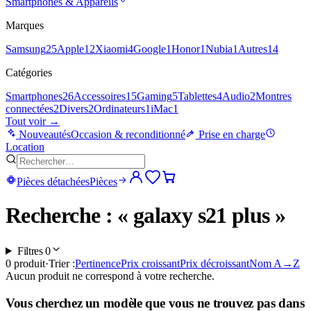
Smartphones & Appareils
Marques
Samsung
25
Apple
12
Xiaomi
4
Google
1
Honor
1
Nubia
1
Autres
14
Catégories
Smartphones
26
Accessoires
15
Gaming
5
Tablettes
4
Audio
2
Montres
connectées
2
Divers
2
Ordinateurs
1
iMac
1
Tout voir →
Nouveautés
Occasion & reconditionné
Prise en charge
Location
Pièces détachées
Pièces
Recherche : « galaxy s21 plus »
Filtres
0
0
produit
·
Trier :
Pertinence
Prix croissant
Prix décroissant
Nom A→Z
Aucun produit ne correspond à votre recherche.
Vous cherchez un modèle que vous ne trouvez pas dans