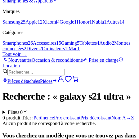
Smartphones & Appareils
Marques
Samsung
25
Apple
12
Xiaomi
4
Google
1
Honor
1
Nubia
1
Autres
14
Catégories
Smartphones
26
Accessoires
15
Gaming
5
Tablettes
4
Audio
2
Montres
connectées
2
Divers
2
Ordinateurs
1
iMac
1
Tout voir →
Nouveautés
Occasion & reconditionné
Prise en charge
Location
Pièces détachées
Pièces
Recherche : « galaxy s21 ultra »
Filtres
0
0
produit
·
Trier :
Pertinence
Prix croissant
Prix décroissant
Nom A→Z
Aucun produit ne correspond à votre recherche.
Vous cherchez un modèle que vous ne trouvez pas dans