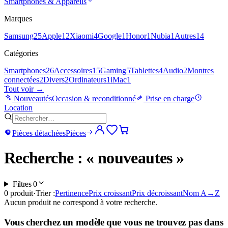
Smartphones & Appareils
Marques
Samsung
25
Apple
12
Xiaomi
4
Google
1
Honor
1
Nubia
1
Autres
14
Catégories
Smartphones
26
Accessoires
15
Gaming
5
Tablettes
4
Audio
2
Montres
connectées
2
Divers
2
Ordinateurs
1
iMac
1
Tout voir →
Nouveautés
Occasion & reconditionné
Prise en charge
Location
Pièces détachées
Pièces
Recherche : « nouveautes »
Filtres
0
0
produit
·
Trier :
Pertinence
Prix croissant
Prix décroissant
Nom A→Z
Aucun produit ne correspond à votre recherche.
Vous cherchez un modèle que vous ne trouvez pas dans